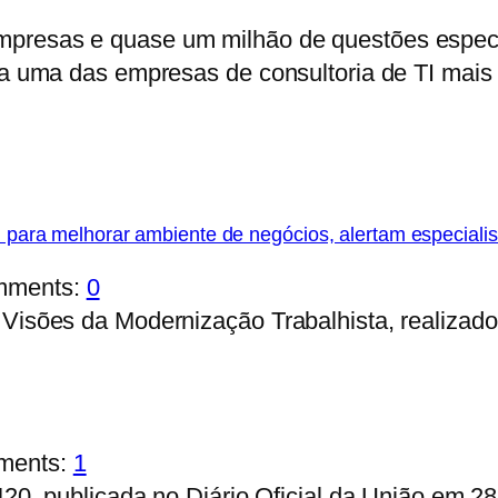
mpresas e quase um milhão de questões especí
na uma das empresas de consultoria de TI mais 
!
al para melhorar ambiente de negócios, alertam especialis
mments:
0
 Visões da Modernização Trabalhista, realizad
ments:
1
420, publicada no Diário Oficial da União em 